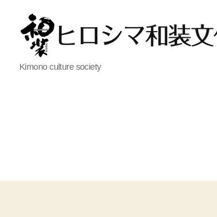
ヒ
Kimono culture society
ロ
シ
マ
和
装
文
化
の
会